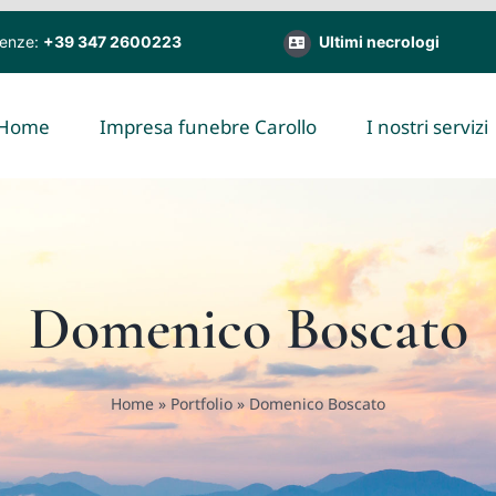
genze:
+39 347 2600223
Ultimi necrologi
Home
Impresa funebre Carollo
I nostri servizi
Domenico Boscato
Home
»
Portfolio
»
Domenico Boscato