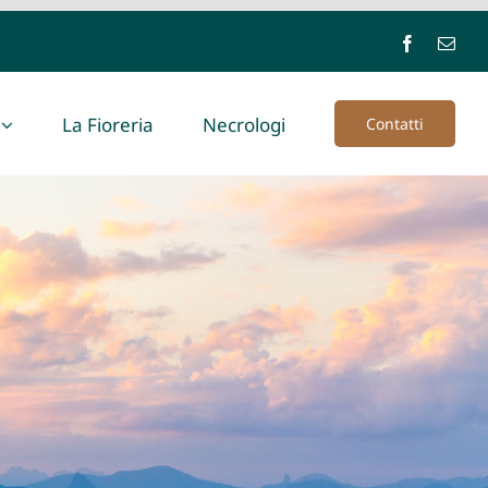
La Fioreria
Necrologi
Contatti