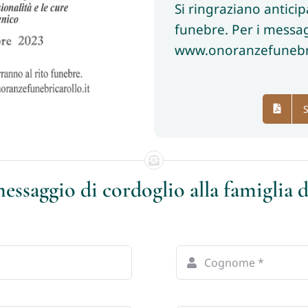
Si ringraziano antici
funebre. Per i messag
www.onoranzefunebri
S
essaggio di cordoglio alla famiglia 