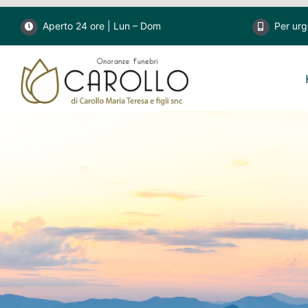
Salta
Aperto 24 ore | Lun – Dom
Per ur
al
contenuto