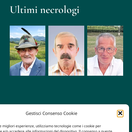
Ultimi necrologi
Mario
Giacomo
Roberto
Zampese
Tognetti
Fiorio
Gestisci Consenso Cookie
le migliori esperienze, utilizziamo tecnologie come i cookie per
e/o accedere alle informazioni del dispositivo. Il consenso a queste