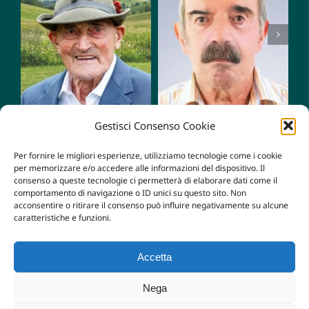
Mario
Giacomo
Zampese
Tognetti
Gestisci Consenso Cookie
Per fornire le migliori esperienze, utilizziamo tecnologie come i cookie
per memorizzare e/o accedere alle informazioni del dispositivo. Il
consenso a queste tecnologie ci permetterà di elaborare dati come il
comportamento di navigazione o ID unici su questo sito. Non
acconsentire o ritirare il consenso può influire negativamente su alcune
caratteristiche e funzioni.
Accetta
© Copyright 2022 - 2026 | Carollo Maria Teresa e Figli
Nega
S.n.c.
| P.iva P.I. 04063610242 | Powered by
kemical.it