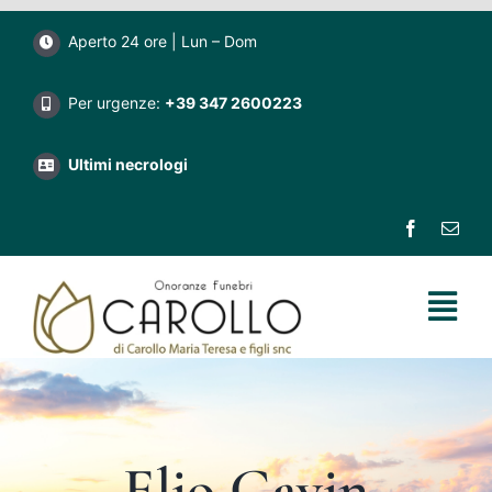
Salta
Aperto 24 ore | Lun – Dom
al
contenuto
Per urgenze:
+39 347 2600223
Ultimi necrologi
Tog
Nav
Home
Impresa funebre Carollo
Elio Gavin