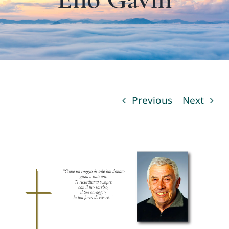
I nostri servizi
La Fioreria
Necrologi
Previous
Next
Contatti