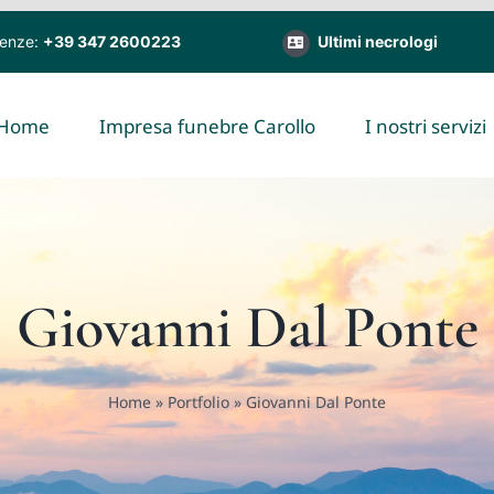
genze:
+39 347 2600223
Ultimi necrologi
Home
Impresa funebre Carollo
I nostri servizi
Giovanni Dal Ponte
Home
»
Portfolio
»
Giovanni Dal Ponte