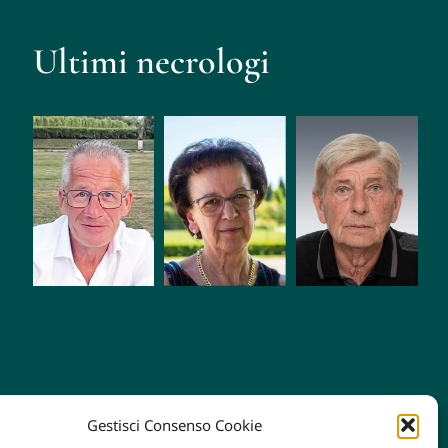
Ultimi necrologi
Saugo
Roberto
Antonio
Maria
Fiorio
Pauletto
(Luisa)
Gestisci Consenso Cookie