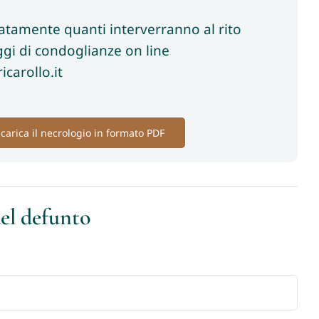
patamente quanti interverranno al rito
gi di condoglianze on line
carollo.it
carica il necrologio in formato PDF
del defunto