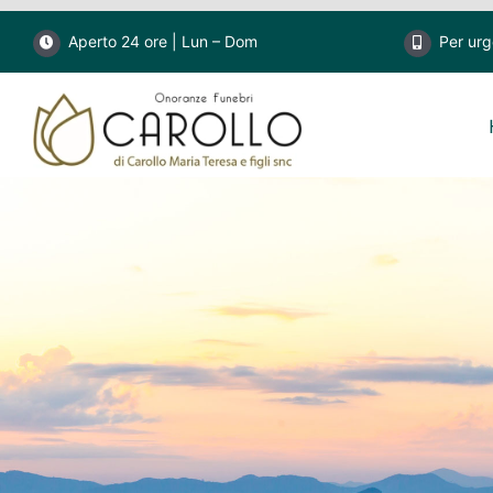
Salta
Aperto 24 ore | Lun – Dom
Per ur
al
contenuto