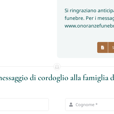
Si ringraziano antici
funebre. Per i messag
www.onoranzefunebri
S
essaggio di cordoglio alla famiglia 