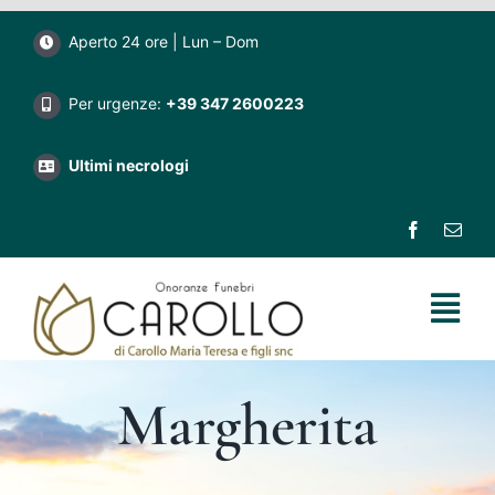
Salta
Aperto 24 ore | Lun – Dom
al
contenuto
Per urgenze:
+39 347 2600223
Ultimi necrologi
Tog
Nav
Home
Margherita
Impresa funebre Carollo