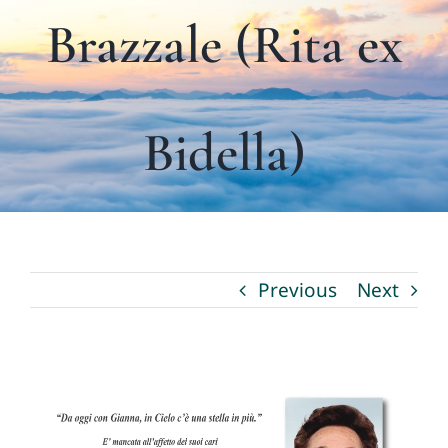
Brazzale (Rita ex
I nostri servizi
La Fioreria
Bidella)
Necrologi
Contatti
Previous
Next