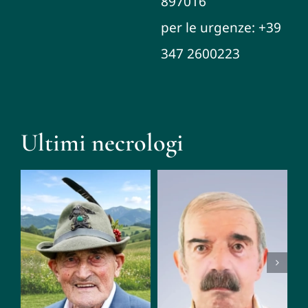
897016
per le urgenze: +39
347 2600223
Ultimi necrologi
Mario
Giacomo
Zampese
Tognetti