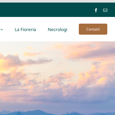
La Fioreria
Necrologi
Contatti