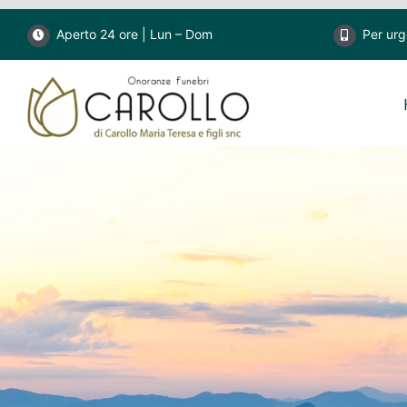
Salta
Aperto 24 ore | Lun – Dom
Per ur
al
contenuto