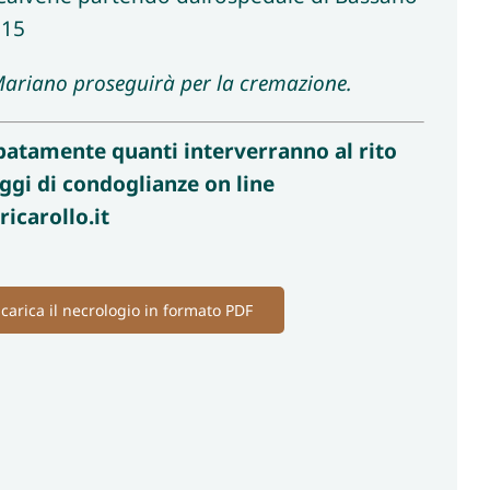
.15
ariano proseguirà per la cremazione.
ipatamente quanti interverranno al rito
ggi di condoglianze on line
carollo.it
carica il necrologio in formato PDF