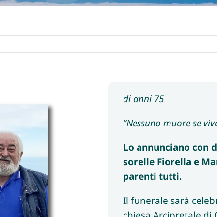
di anni 75
“Nessuno muore se vive 
Lo annunciano con do
sorelle Fiorella e Mar
parenti tutti.
Il funerale sarà cele
chiesa Arcipretale di