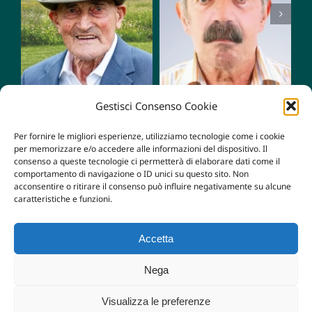
Mario
Giacomo
Zampese
Tognetti
Gestisci Consenso Cookie
Per fornire le migliori esperienze, utilizziamo tecnologie come i cookie
per memorizzare e/o accedere alle informazioni del dispositivo. Il
consenso a queste tecnologie ci permetterà di elaborare dati come il
comportamento di navigazione o ID unici su questo sito. Non
acconsentire o ritirare il consenso può influire negativamente su alcune
caratteristiche e funzioni.
Accetta
© Copyright 2022 - 2026 | Carollo Maria Teresa e Figli
Nega
S.n.c.
| P.iva P.I. 04063610242 | Powered by
kemical.it
Visualizza le preferenze