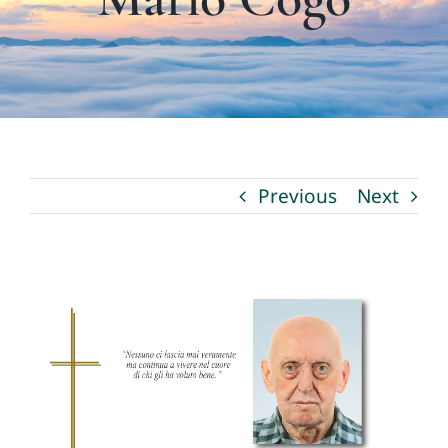
I nostri servizi
La Fioreria
Necrologi
Previous
Next
Contatti