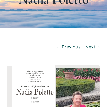
I nostri servizi
La Fioreria
Necrologi
Previous
Next
Contatti