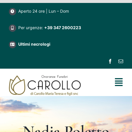
Salta
Aperto 24 ore | Lun – Dom
al
contenuto
Per urgenze:
+39 347 2600223
Ultimi necrologi
Tog
Nav
Home
Impresa funebre Carollo
Nadia Poletto