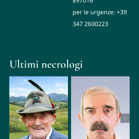
897016
per le urgenze: +39
347 2600223
Ultimi necrologi
Mario
Giacomo
Zampese
Tognetti