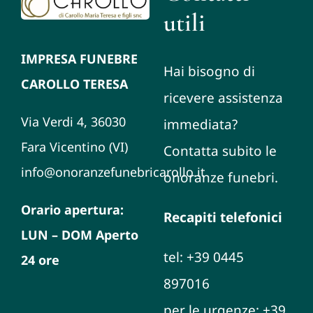
utili
IMPRESA FUNEBRE
Hai bisogno di
CAROLLO TERESA
ricevere assistenza
Via Verdi 4, 36030
immediata?
Fara Vicentino (VI)
Contatta subito le
info@onoranzefunebricarollo.it
onoranze funebri.
Orario apertura:
Recapiti telefonici
LUN – DOM Aperto
tel: +39 0445
24 ore
897016
per le urgenze: +39