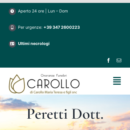
Salta
Aperto 24 ore | Lun – Dom
al
contenuto
Per urgenze:
+39 347 2600223
Ultimi necrologi
Tog
Nav
Home
Peretti Dott.
Impresa funebre Carollo