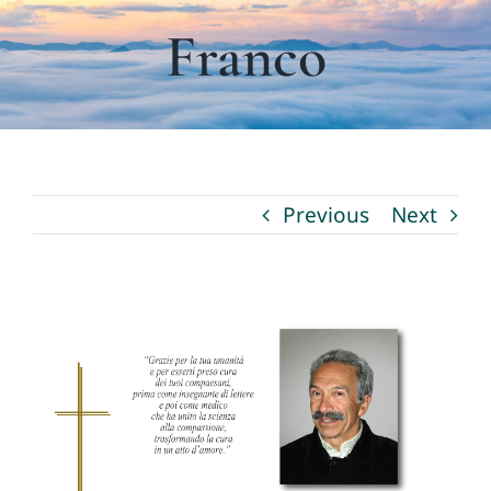
I nostri servizi
Franco
La Fioreria
Necrologi
Previous
Next
Contatti