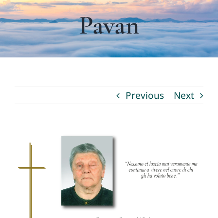
I nostri servizi
Pavan
La Fioreria
Necrologi
Previous
Next
Contatti