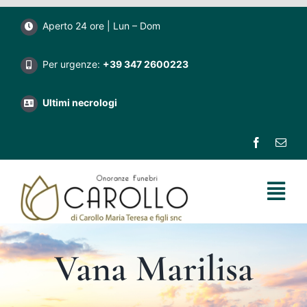
Salta
Aperto 24 ore | Lun – Dom
al
contenuto
Per urgenze:
+39 347 2600223
Ultimi necrologi
Tog
Nav
Home
Vana Marilisa
Impresa funebre Carollo