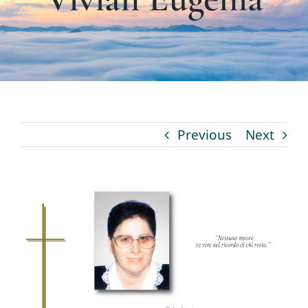
I nostri servizi
La Fioreria
Necrologi
Previous
Next
Contatti