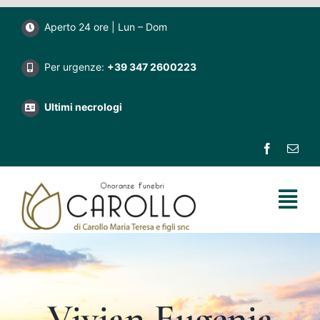
Salta
Aperto 24 ore | Lun – Dom
al
contenuto
Per urgenze:
+39 347 2600223
Ultimi necrologi
Tog
Nav
Home
Impresa funebre Carollo
Vivian Eugenia